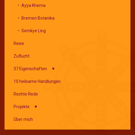
Ayya Khema
Bremen Botanika
Semkye Ling
Reise
Zuflucht
37 Eigenschaften
Theravada
10 heilsame Handlungen
tibetischer Buddhismus
Rechte Rede
Projekte
Berzin - Archiv
Über mich
Bodhicharya