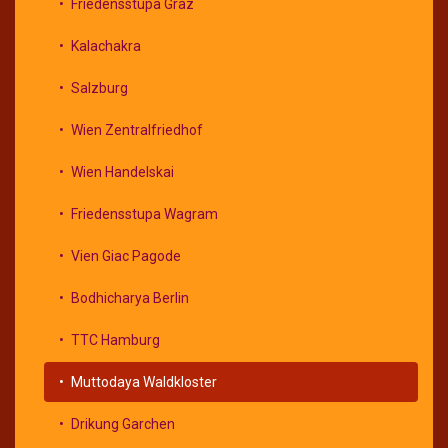
Friedensstupa Graz
Kalachakra
Salzburg
Wien Zentralfriedhof
Wien Handelskai
Friedensstupa Wagram
Vien Giac Pagode
Bodhicharya Berlin
TTC Hamburg
Muttodaya Waldkloster
Drikung Garchen