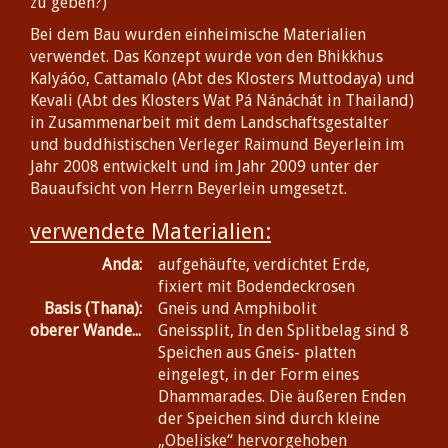
zu geben?)
Bei dem Bau wurden einheimische Materialien
verwendet. Das Konzept wurde von den Bhikkhus
Kalyáóo, Cattamalo (Abt des Klosters Muttodaya) und
Kevali (Abt des Klosters Wat Pá Nánáchát in Thailand)
in Zusammenarbeit mit dem Landschaftsgestalter
und buddhistischen Verleger Raimund Beyerlein im
Jahr 2008 entwickelt und im Jahr 2009 unter der
Bauaufsicht von Herrn Beyerlein umgesetzt.
verwendete Materialien:
Anda:
aufgehäufte, verdichtet Erde,
fixiert mit Bodendeckrosen
Basis (Thana):
Gneis und Amphibolit
oberer Wandelgang (Cankama):
Gneissplit, In den Splitbelag sind 8
Speichen aus Gneis- platten
eingelegt, in der Form eines
Dhammarades. Die äußeren Enden
der Speichen sind durch kleine
„Obeliske“ hervorgehoben