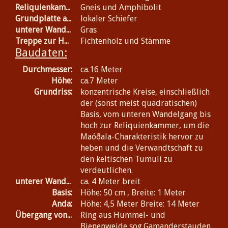
Reliquienkammer:
Gneis und Amphibolit
Grundplatte am Oststein-Altar:
lokaler Schiefer
unterer Wandelgang:
Gras
Treppe zur Harmika:
Fichtenholz und Stämme
Baudaten:
Durchmesser:
ca.16 Meter
Höhe:
ca.7 Meter
Grundriss:
konzentrische Kreise, einschließlich
der (sonst meist quadratischen)
Basis, vom unteren Wandelgang bis
hoch zur Reliquienkammer, um die
Maóðala-Charakteristik hervor zu
heben und die Verwandtschaft zu
den keltischen Tumuli zu
verdeutlichen.
unterer Wandelgang:
ca. 4 Meter breit
Basis:
Höhe: 50 cm , Breite: 1 Meter
Anda:
Höhe: 4,5 Meter Breite: 14 Meter
Übergang von Basis zum Anda:
Ring aus Hummel- und
Bienenweide sog.Gamanderstauden